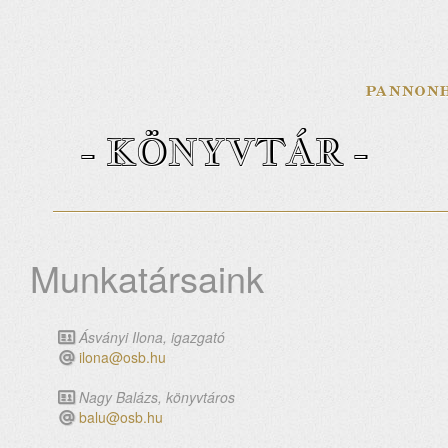
- KÖNYVTÁR -
Munkatársaink
Ásványi Ilona, igazgató
ilona@osb.hu
Nagy Balázs, könyvtáros
balu@osb.hu