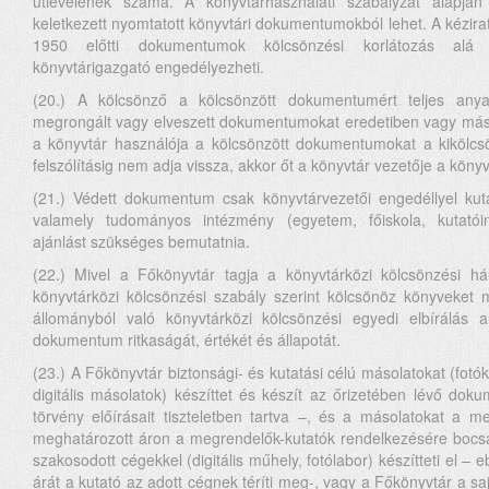
útlevelének száma. A könyvtárhasználati szabályzat alapjá
keletkezett nyomtatott könyvtári dokumentumokból lehet. A kézirat
1950 előtti dokumentumok kölcsönzési korlátozás alá
könyvtárigazgató engedélyezheti.
(20.) A kölcsönző a kölcsönzött dokumentumért teljes anyag
megrongált vagy elveszett dokumentumokat eredetiben vagy máso
a könyvtár használója a kölcsönzött dokumentumokat a kikölcsö
felszólításig nem adja vissza, akkor őt a könyvtár vezetője a könyv
(21.) Védett dokumentum csak könyvtárvezetői engedéllyel kut
valamely tudományos intézmény (egyetem, főiskola, kutatóint
ajánlást szükséges bemutatnia.
(22.) Mivel a Főkönyvtár tagja a könyvtárközi kölcsönzési há
könyvtárközi kölcsönzési szabály szerint kölcsönöz könyveket
állományból való könyvtárközi kölcsönzési egyedi elbírálás 
dokumentum ritkaságát, értékét és állapotát.
(23.) A Főkönyvtár biztonsági- és kutatási célú másolatokat (fotó
digitális másolatok) készíttet és készít az őrizetében lévő dok
törvény előírásait tiszteletben tartva –, és a másolatokat a me
meghatározott áron a megrendelők-kutatók rendelkezésére bocsá
szakosodott cégekkel (digitális műhely, fotólabor) készítteti el 
árát a kutató az adott cégnek téríti meg-, vagy a Főkönyvtár a sa