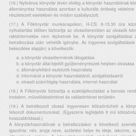
(16.) Nyilvános könyvtár lévén elvileg a könyvtár használóinak kör
állományrész használata azonban a kulturális örökség védelme
részletezett esetekben és módon szabályozott.
(17.) A Főkönyvtár munkanapokon, H-CS: 8-15.30 óra közöt
nyitvatartási időben biztosítja az olvasóteremben az olvasók köny
raktártermekbe nem léphetnek be. A könyvtár szolgáltatásai az 
beiratkozása után vehetők igénybe. Az ingyenes szolgáltatások 
bekezdése alapján) a következők:
a könyvtár olvasótermének látogatása
a könyvtár által kijelölt gyűjteményrészek helyben olvasása
állományfeltáró eszközök használata
információ a könyvtár használatáról, szolgáltatásairól
olvasói számítógép használata, internet-használat
(18.) A Főkönyvtár biztosítja a szaktájékoztatást a bencés rend 
irodalom, művelődéstörténet és vallástörténet területén.
(19.) A beiratkozott olvasó ingyenesen kölcsönözheti a könyv
felsorolt dokumentumokat. (Egyszerre legfeljebb 8 mű kölcsönö
hosszabbítással.)
A könyvtárhasználónak a beiratkozáskor a következő személy
igazolnia: név, anyja neve, születési helye és ideje, lakcíme, 