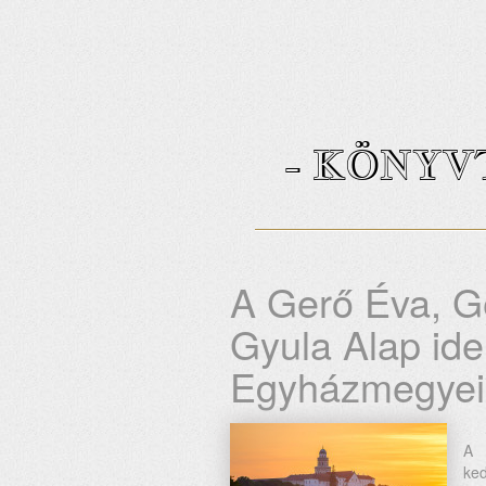
- KÖNYV
A Gerő Éva, Ge
Gyula Alap ide
Egyházmegyei
A 
ke