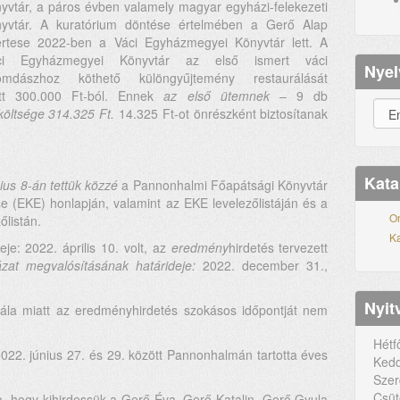
yvtár, a páros évben valamely magyar egyházi-felekezeti
nyvtár. A kuratórium döntése értelmében a Gerő Alap
ertese 2022-ben a Váci Egyházmegyei Könyvtár lett. A
ci Egyházmegyei Könyvtár az első ismert váci
Nyel
omdászhoz köthető különgyűjtemény restaurálását
ott 300.000 Ft-ból. Ennek
az első ütemnek
– 9 db
i költsége 314.325 Ft.
14.325 Ft-ot önrészként biztosítanak
Kata
ius 8-án tettük közzé
a Pannonhalmi Főapátsági Könyvtár
 (EKE) honlapján, valamint az EKE levelezőlistáján és a
On
listán.
Ka
eje: 2022. április 10. volt, az
eredmény
hirdetés tervezett
zat megvalósításának határideje:
2022. december 31.,
Nyit
lála miatt az eredményhirdetés szokásos időpontját nem
Hétf
22. június 27. és 29. között Pannonhalmán tartotta éves
Kedd
Szer
Csüt
ra, hogy kihirdessük a Gerő Éva, Gerő Katalin, Gerő Gyula