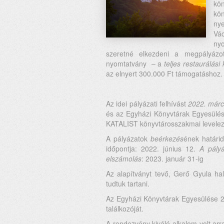
kön
kö
ny
Vá
ny
szeretné elkezdeni a megpályáz
nyomtatvány – a
teljes restaurálás
az elnyert 300.000 Ft támogatáshoz.
Az idei pályázati felhívást
2022. márc
és az Egyházi Könyvtárak Egyesülése
KATALIST könyvtárosszakmai levelező
A pályázatok
beérkezés
ének határid
időpontja: 2022. június 12.
A pályá
elszámolás
: 2023. január 31-ig
Az alapítványt tevő, Gerő Gyula ha
tudtuk tartani.
Az Egyházi Könyvtárak Egyesülése 20
találkozóját.
A rendezvény kiváló alkalom volt ar