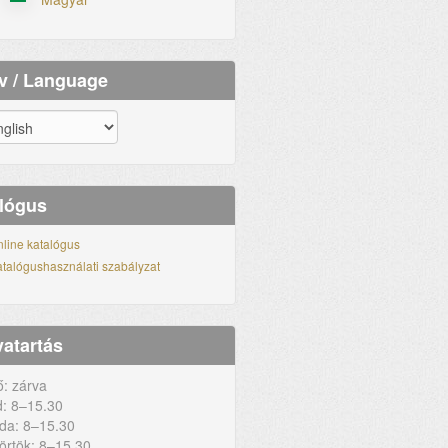
v / Language
lógus
line katalógus
talógushasználati szabályzat
vatartás
ő: zárva
: 8–15.30
da: 8–15.30
örtök: 8–15.30