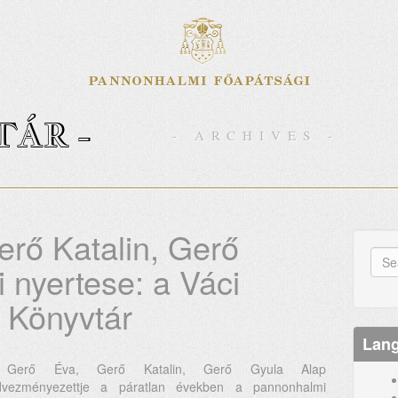
TÁR -
- ARCHIVES -
rő Katalin, Gerő
S
i nyertese: a Váci
fo
Sea
 Könyvtár
Lan
Gerő Éva, Gerő Katalin, Gerő Gyula Alap
dvezményezettje a páratlan években a pannonhalmi