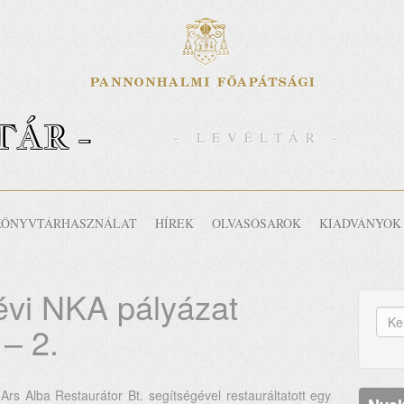
TÁR -
- LEVÉLTÁR -
KÖNYVTÁRHASZNÁLAT
HÍREK
OLVASÓSAROK
KIADVÁNYOK
évi NKA pályázat
K
– 2.
űr
Ker
Ars Alba Restaurátor Bt. segítségével restauráltatott egy