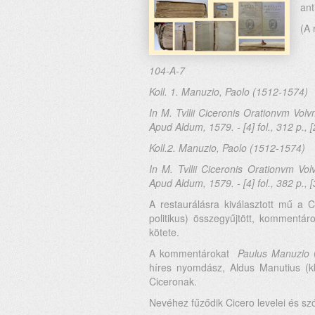
ant
(A 
104-A-7
Koll. 1. Manuzio, Paolo (1512-1574)
In M. Tvllii Ciceronis Orationvm Vol
Apud Aldum, 1579. - [4] fol., 312 p., [
Koll.2. Manuzio, Paolo (1512-1574)
In M. Tvllii Ciceronis Orationvm Vo
Apud Aldum, 1579. - [4] fol., 382 p., [
A restaurálásra kiválasztott mű a C
politikus) összegyűjtött, kommentá
kötete.
A kommentárokat
Paulus Manuzio
(
híres nyomdász, Aldus Manutius (kb
Ciceronak.
Nevéhez fűződik Cicero levelei és szó