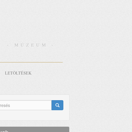
- MÚZEUM -
LETÖLTÉSEK
eresés
lap
esés