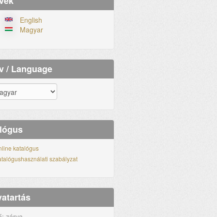
vek
English
Magyar
v / Language
lógus
line katalógus
talógushasználati szabályzat
vatartás
ő: zárva