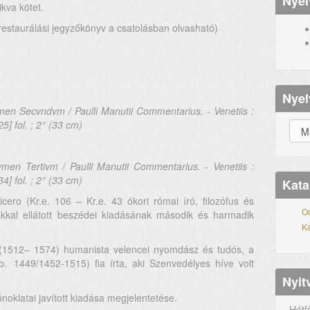
Nyel
ikva kötet.
restaurálási jegyzőkönyv a csatolásban olvasható)
Nyel
vmen Secvndvm / Paulli Manutii Commentarius. - Venetiis :
25] fol. ; 2° (33 cm)
lvmen Tertivm / Paulli Manutii Commentarius. - Venetiis :
34] fol. ; 2° (33 cm)
Kata
icero (Kr.e. 106 – Kr.e. 43 ókori római író, filozófus és
On
rokkal ellátott beszédei kiadásának második és harmadik
Ka
1512– 1574) humanista velencei nyomdász és tudós, a
. 1449/1452-1515) fia írta, aki Szenvedélyes híve volt
Nyit
noklatai javított kiadása megjelentetése.
Hétf