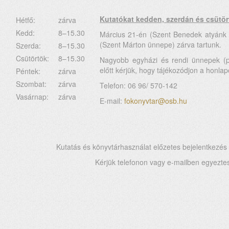
Kutatókat kedden, szerdán és csütör
Hétfő:
zárva
Kedd:
8–15.30
Március 21-én (Szent Benedek atyánk
(Szent Márton ünnepe) zárva tartunk.
Szerda:
8–15.30
Csütörtök:
8–15.30
Nagyobb egyházi és rendi ünnepek (p
előtt kérjük, hogy tájékozódjon a honlapo
Péntek:
zárva
Szombat:
zárva
Telefon: 06 96/ 570-142
Vasárnap:
zárva
E-mail:
fokonyvtar@osb.hu
Kutatás és könyvtárhasználat előzetes bejelentkezés
Kérjük telefonon vagy e-mailben egyezte