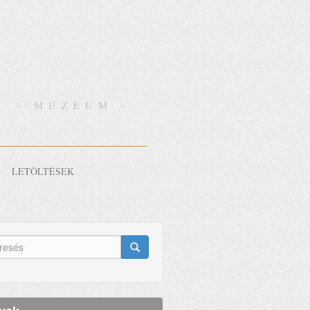
- MÚZEUM -
LETÖLTÉSEK
eresés
lap
esés