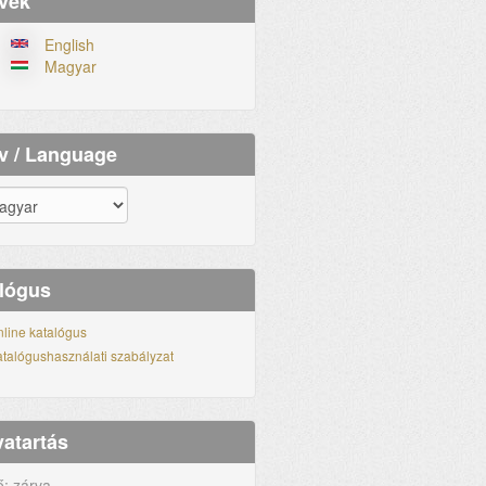
vek
English
Magyar
v / Language
lógus
line katalógus
talógushasználati szabályzat
vatartás
ő: zárva