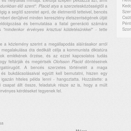
és helytállás mintája. Életútja szépen példázza azt, amit
Kedd
dunkban élő szent".
Placid atya
a szerzetesközösségtől a
Szer
gig a segítő szeretet apró, de életmentő tetteivel, bencés
Csüt
, emberi derűjével minden keresztény életszentségének útját
Pént
feldolgozása és bemutatása a fiatal generáció számára
Szom
és
"mindenkor érvényes krisztusi küldetésünkkel"
- tette
e a közlemény szerint a megállapodás aláírásakor arról
megalakulása óta dedikált célja a kommunista diktatúra
tok emlékének őrzése, és az ezzel kapcsolatos tudás
hogy feltárják és megértsék
Olofsson Placid
döntéseinek
ozgatórugóit. A bencés szerzetes történetét a maga
és bukdácsolásaival együtt kell bemutatni, hiszen egy
d igazán hiteles példa lenni - hangoztatta. Hozzátette: a
i csapat állt össze, feladatuk része az is, hogy a múlt
érvényes kérdéseket tegyenek fel.
sa