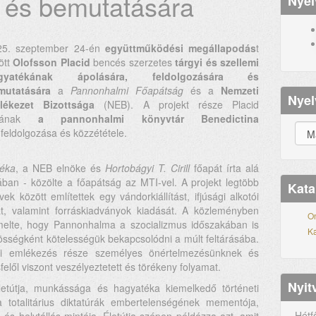
a és bemutatására
Nyel
25. szeptember 24-én
együttműködési megállapodás
t
ött
Olofsson Placid
bencés szerzetes
tárgyi és szellemi
gyatékának ápolására, feldolgozására és
mutatására
a
Pannonhalmi Főapátság
és a
Nemzeti
Nyel
lékezet Bizottsága
(NEB). A projekt része Placid
tyának
a pannonhalmi könyvtár Benedictina
 feldolgozása és közzététele.
Réka
, a NEB elnöke és
Hortobágyi T. Cirill
főapát írta alá
ban - közölte a főapátság az MTI-vel. A projekt legtöbb
Kata
k között említettek egy vándorkiállítást, ifjúsági alkotói
t, valamint forráskiadványok kiadását. A közleményben
On
kiemelte, hogy Pannonhalma a szocializmus időszakában is
Ka
sségként kötelességük bekapcsolódni a múlt feltárásába.
mi emlékezés része személyes önértelmezésünknek és
lől viszont veszélyeztetett és törékeny folyamat.
Nyit
etútja, munkássága és hagyatéka kiemelkedő történeti
 a totalitárius diktatúrák embertelenségének mementója,
Hétf