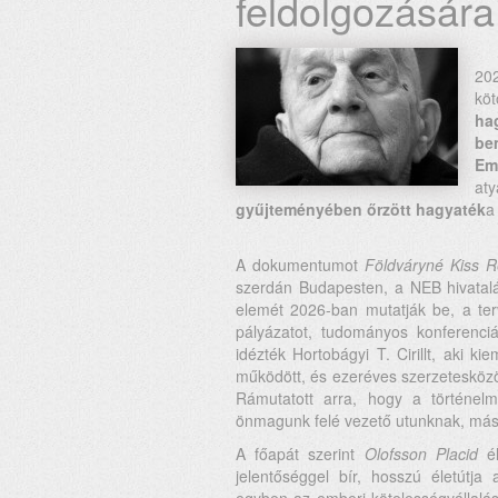
feldolgozásár
20
köt
ha
be
Em
a
gyűjteményében őrzött
hagyaték
a
A dokumentumot
Földváryné Kiss 
szerdán Budapesten, a NEB hivatalá
elemét 2026-ban mutatják be, a terve
pályázatot, tudományos konferenciá
idézték Hortobágyi T. Cirillt, aki 
működött, és ezeréves szerzetesközö
Rámutatott arra, hogy a történel
önmagunk felé vezető utunknak, másfe
A főapát szerint
Olofsson Placid
él
jelentőséggel bír, hosszú életútja