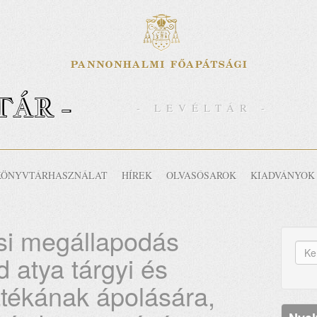
TÁR -
- LEVÉLTÁR -
KÖNYVTÁRHASZNÁLAT
HÍREK
OLVASÓSAROK
KIADVÁNYOK
i megállapodás
K
d atya tárgyi és
űr
Ker
atékának ápolására,