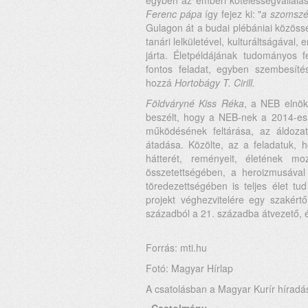
egyben az emberi kötelességvállalás 
Ferenc pápa
így fejez ki: "
a szomszé
Gulagon át a budai plébániai közössé
tanári lelkületével, kulturáltságával
járta. Életpéldájának tudományos 
fontos feladat, egyben szembesít
hozzá
Hortobágy T. Cirill.
Földváryné Kiss Réka
, a NEB elnök
beszélt, hogy a NEB-nek a 2014-es 
működésének feltárása, az áldoza
átadása. Közölte, az a feladatuk, 
hátterét, reményeit, életének m
összetettségében, a heroizmusával 
töredezettségében is teljes élet tu
projekt véghezvitelére egy szakértő
századból a 21. századba átvezető, 
Forrás: mti.hu
Fotó: Magyar Hírlap
A csatolásban a Magyar Kurír híradá