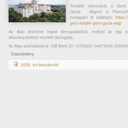
További információ a Gerő
Gyula Alapról a Pannonha
honlapján itt található:
https:
gero-katalin-gero-gyula-alap
Az Alap örömmel fogad támogatásokat, mellyel az egy eg
állományvédelmi munkát támogatja.
Az Alap számlaszáma: CIB Bank Zrt 10700031-04072306-52600
Csatolmány
2025. évi beszámoló