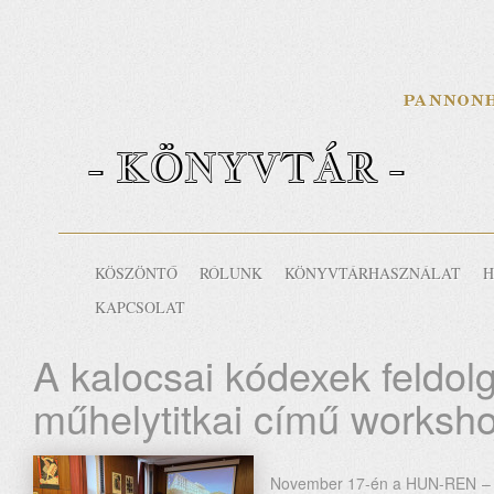
- KÖNYVTÁR -
KÖSZÖNTŐ
RÓLUNK
KÖNYVTÁRHASZNÁLAT
H
KAPCSOLAT
A kalocsai kódexek feldo
műhelytitkai című worksho
November 17-én a HUN-REN –