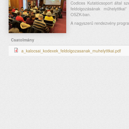
Codices Kutatócsoport által sz
feldolgozásának műhelytitkai
OSZK-ban.
A nagyszerű rendezvény progra
Csatolmány
a_kalocsai_kodexek_feldolgozasanak_muhelytitkai.pdf