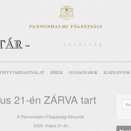
TÁR -
- LEVÉLTÁR -
KÖNYVTÁRHASZNÁLAT
HÍREK
OLVASÓSAROK
KIADVÁNYOK
jus 21-én ZÁRVA tart
K
űr
Ker
A Pannonhalmi Főapátsági Könyvtár
2026. május 21-én