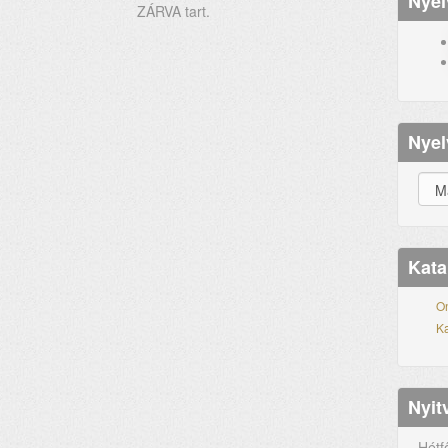
Nyel
ZÁRVA tart.
Nyel
Kata
On
Ka
Nyit
Hétf