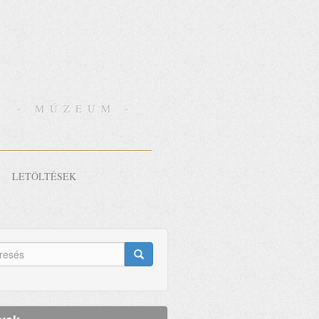
- MÚZEUM -
LETÖLTÉSEK
eresés
lap
esés