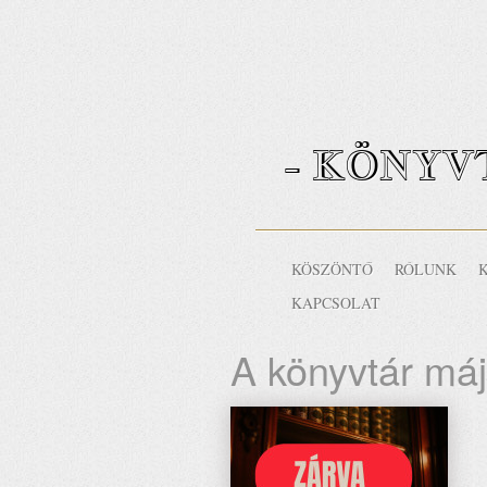
- KÖNYV
KÖSZÖNTŐ
RÓLUNK
KAPCSOLAT
A könyvtár má