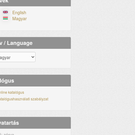
vek
English
Magyar
v / Language
lógus
line katalógus
talógushasználati szabályzat
vatartás
ő: zárva