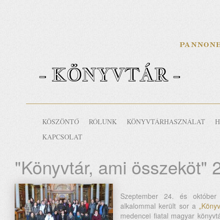
- KÖNYVTÁR -
KÖSZÖNTŐ
RÓLUNK
KÖNYVTÁRHASZNÁLAT
H
KAPCSOLAT
"Könyvtár, ami összeköt" 
Szeptember 24. és október 
alkalommal került sor a
„Könyvt
medencei fiatal magyar könyv