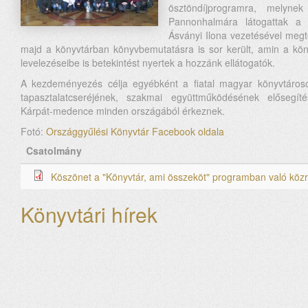
ösztöndíjprogramra, melyne
Pannonhalmára látogattak a 
Ásványi Ilona vezetésével megte
majd a könyvtárban könyvbemutatásra is sor került, amin a kö
levelezéseibe is betekintést nyertek a hozzánk ellátogatók.
A kezdeményezés célja egyébként a fiatal magyar könyvtáro
tapasztalatcseréjének, szakmai együttműködésének elősegí
Kárpát-medence minden országából érkeznek.
Fotó:
Országgyűlési Könyvtár Facebook oldala
Csatolmány
Köszönet a "Könyvtár, ami összeköt" programban való kö
Könyvtári hírek