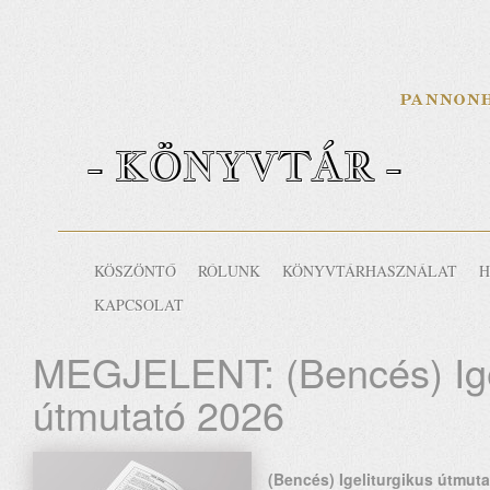
- KÖNYVTÁR -
KÖSZÖNTŐ
RÓLUNK
KÖNYVTÁRHASZNÁLAT
H
KAPCSOLAT
MEGJELENT: (Bencés) Ige
útmutató 2026
(Bencés) Igeliturgikus útmut