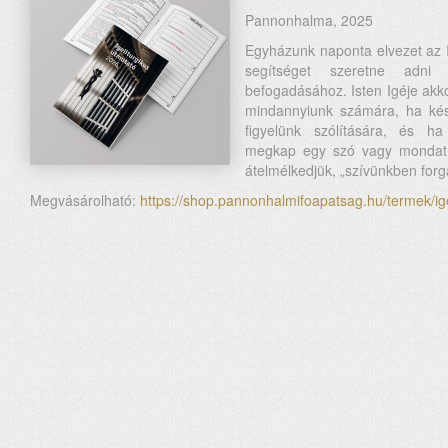
Pannonhalma, 2025
Egyházunk naponta elvezet az 
segítséget szeretne adni
befogadásához. Isten Igéje akk
mindannyiunk számára, ha kés
figyelünk szólítására, és ha
megkap egy szó vagy mondat, 
átelmélkedjük, „szívünkben forga
Megvásárolható:
https://shop.pannonhalmifoapatsag.hu/termek/ig