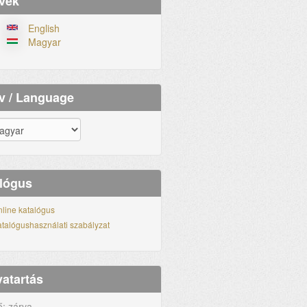
vek
English
Magyar
v / Language
lógus
line katalógus
talógushasználati szabályzat
vatartás
ő: zárva