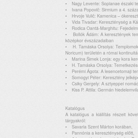
• Nagy Levente: Sopianae északi te
• Ivana Popovič: Sirmium a 4. századb
• Hrvoje Vulič: Kamenica – ókereszt
• Vida Tivadar: Kereszténység a Kár
• Rodica Oantä-Marghitu: Fejedelmi
• Bollók Ádám: A keresztények teme
középkor évszázadaiban
• H. Tamáska Orsolya: Templomok é
Noricum) területén a római kontinuitás
• Marina Šimek Lonja: egy kora ke
• H. Tamáska Orsolya: Temetkezések
• Perémi Ágota: A lesencetomaji te
• Somogyi Péter: Keresztény jelképe
• Csiky Gergely: A sztyeppei nomádo
• Kiss P. Attila: Germán hiedelemv
Katalógus
A katalógus a kiállítás részeit köve
tárgyakról:
• Savaria Szent Márton korában,
• Pannónia a kereszténység előtt,