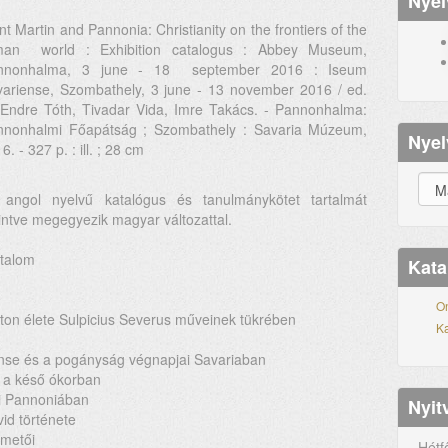
Nyel
nt Martin and Pannonia: Christianity on the frontiers of the
man world : Exhibition catalogus : Abbey Museum,
nnonhalma, 3 june - 18 september 2016 : Iseum
ariense, Szombathely, 3 june - 13 november 2016 / ed.
Endre Tóth, Tivadar Vida, Imre Takács. - Pannonhalma:
nnonhalmi Főapátság ; Szombathely : Savaria Múzeum,
Nyel
6. - 327 p. : ill. ; 28 cm
 angol nyelvű katalógus és tanulmánykötet tartalmát
intve megegyezik magyar változattal.
talom
Kata
On
on élete Sulpicius Severus műveinek tükrében
Ka
ense és a pogányság végnapjai Savariaban
 a késő ókorban
i Pannoniában
Nyit
id története
emetői
Hétf