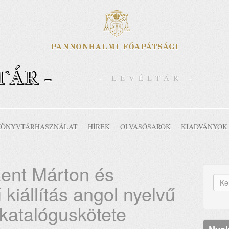
TÁR -
- LEVÉLTÁR -
KÖNYVTÁRHASZNÁLAT
HÍREK
OLVASÓSAROK
KIADVÁNYOK
zent Márton és
K
kiállítás angol nyelvű
űr
Ker
katalóguskötete