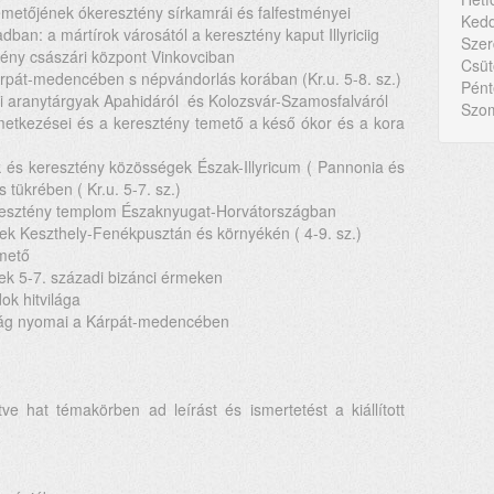
metőjének ókeresztény sírkamrái és falfestményei
Kedd
an: a mártírok városától a keresztény kaput Illyriciig
Szer
ény császári központ Vinkovciban
Csüt
pát-medencében s népvándorlás korában (Kr.u. 5-8. sz.)
Pént
 aranytárgyak Apahidáról és Kolozsvár-Szamosfalváról
Szom
tkezései és a keresztény temető a késő ókor és a kora
s keresztény közösségek Észak-Illyricum ( Pannonia és
 tükrében ( Kr.u. 5-7. sz.)
resztény templom Északnyugat-Horvátországban
 Keszthely-Fenékpusztán és környékén ( 4-9. sz.)
mető
k 5-7. századi bizánci érmeken
k hitvilága
ilág nyomai a Kárpát-medencében
tve hat témakörben ad leírást és ismertetést a kiállított