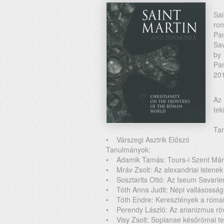
Sai
ro
Pa
Sav
by 
Pa
201
Az
tek
Tar
• Várszegi Asztrik Előszó
Tanulmányok:
• Adamik Tamás: Tours-i Szent Márt
• Mráv Zsolt: Az alexandriai istenek
• Sosztarits Ottó: Az Iseum Savari
• Tóth Anna Judit: Népi vallásosság
• Tóth Endre: Keresztények a róma
• Perendy László: Az arianizmus röv
• Visy Zsolt: Sopianae későrómai t