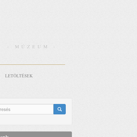
- MÚZEUM -
LETÖLTÉSEK
eresés
lap
esés