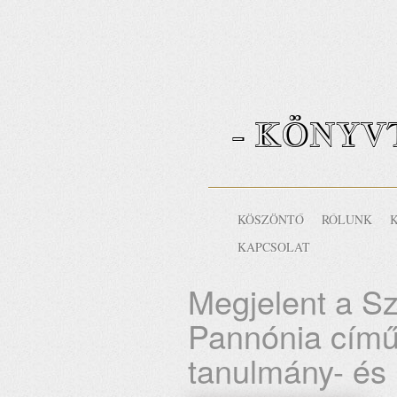
- KÖNYV
KÖSZÖNTŐ
RÓLUNK
KAPCSOLAT
Megjelent a S
Pannónia című 
tanulmány- és 