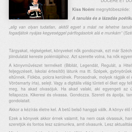
DOCERE ET DOCE
Kiss Noém
i megnyitóbeszéde:
A tanulás és a lázadás poétik
„
alig van olyan tudatlan, akitől egyet s mást ne lehetne tanu
fogadjátok nyájas kegyeséggel pártfogásotok alá e munkám”
(Széc
Tárgyakat, régiségeket, könyveket nők gondoznak, ezt már Széchen
jóindulatát kereste polémiájához. Azt szerette volna, ha nők egyen
A könyvművészet termékeit (Bibliát, Legendát, Regulát, a Hite
feljegyzéseit, Iskolai értesítőt) látunk ma itt. Szépek, gyönyörű
eltűnnek. Fiókba, polcra kerülnek. Porosodnak, molyok rágják el
Vörösmarty írta), selejt. Vagy a digitális világ tűnteti el őket eg
meg, ha akad olvasójuk. Ha akad valaki, aki egyengeti az útju
fellapozza. Kikeresi és olvassa. Gondozza. Szereti és ápolja, t
gondolatait.
Akkor a kézírás életre kel. A betű belső hanggá válik. A könyv élő 
Ezek a könyvek akkor érnek valamit, ha nem csak olvassuk, hane
szeretjük és fontos lesz számunkra, amit olvasunk. Lesz aktualitá