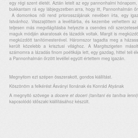
egy régi szent életét. Aztán letelt az egy pannonhalmi hónapom,
bukkantam rá egy lábjegyzetben arra, hogy itt, Pannonhalmán őrz
A domonkos női rend priorosszájának nevében írta, egy igaz
Istvánhoz. Visszajöttem a levéltárba, és kezembe vehettem az i
teljesen más megvilágításba helyezte a csendes női szerzetesek
maguk módján akaratosak és lázadók voltak. Margit is megküzdöt
megküzdött tanítómesterével. Háromszor tagadta meg a házassá
került közelebb a krisztusi világhoz. A Margitszigeten máso
számomra a lázadás finom poétikája lett, egy gazdag, hittel teli é
a Pannonhalmán őrzött levéllel együtt értettem meg igazán.
Megnyitom ezt szépen összerakott, gondos kiállítást.
Köszönöm a felkérést Ásványi Ilonának és Konrád Atyának
A megnyitó szövege a
docere et doceri
(tanítani és tanítva lenni
kapcsolódó időszaki kiállításához készült.