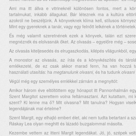
Ami ma itt állva e vitrineknél különösen fontos, mert a k
tartalmukat, inkább állagukat. Bár léteznek ma a kultúra eltör
azokról ne beszéljünk. A könyveknek klíma kell, stílusos környe
Mint egy gyereknek a tanár, vagy egy felnőtt lelkének a történetek
És még valamit szeretnének ezek a könyvek, talán ezt szere
megnéznék és elolvasnák őket. Az olvasás – egyelőre még – sosem
Az olvasás kiteljesedés és elrugaszkodás, kilépés világunkból, eg
A monostor az olvasás, az írás és a könyvkészítés és tárol
emlékezeté, de ez csak akkor marad fenn, ha van hozzá t
használati utasítás: ha
megtanulunk olvasni,
és ha tudunk
olvasni
Végül még egy személyes emlékkel zárnám a megnyitót:
Amikor három éve eltöltöttem egy hónapot itt Pannonhalmán egy
Szent Margitot szerettem volna feltámasztani. Azt kutattam, mi 
szent? Ki lenne ma ő? Mit olvasna? Mit tanulna? Hogyan vise
legendájának mai értelme?
Szent Margit, egy elhajló emberi élet, aki nem tudta betartani a sz
Ráskay Lea olyan meghitt és lázadó buzgalommal másolta.
Kezembe vettem az itteni Margit legendákat. Jó, jó, szépek vol