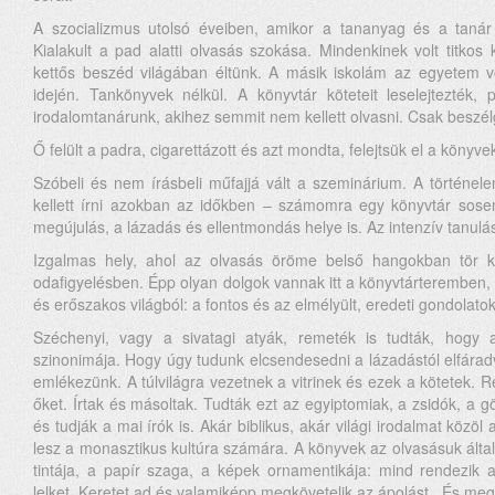
A szocializmus utolsó éveiben, amikor a tananyag és a taná
Kialakult a pad alatti olvasás szokása. Mindenkinek volt titkos 
kettős beszéd világában éltünk. A másik iskolám az egyetem v
idején. Tankönyvek nélkül. A könyvtár köteteit leselejtezték, p
irodalomtanárunk, akihez semmit nem kellett olvasni. Csak beszél
Ő felült a padra, cigarettázott és azt mondta, felejtsük el a könyve
Szóbeli és nem írásbeli műfajjá vált a szeminárium. A történel
kellett írni azokban az időkben – számomra egy könyvtár sos
megújulás, a lázadás és ellentmondás helye is. Az intenzív tanulá
Izgalmas hely, ahol az olvasás öröme belső hangokban tör k
odafigyelésben. Épp olyan dolgok vannak itt a könyvtárteremben, 
és erőszakos világból: a fontos és az elmélyült, eredeti gondolatok
Széchenyi, vagy a sivatagi atyák, remeték is tudták, hogy 
szinonimája. Hogy úgy tudunk elcsendesedni a lázadástól elfárad
emlékezünk. A túlvilágra vezetnek a vitrinek és ezek a kötetek. R
őket. Írtak és másoltak. Tudták ezt az egyiptomiak, a zsidók, a 
és tudják a mai írók is. Akár biblikus, akár világi irodalmat közöl
lesz a monasztikus kultúra számára. A könyvek az olvasásuk által
tintája, a papír szaga, a képek ornamentikája: mind rendezik a
lelket. Keretet ad és valamiképp megkövetelik az ápolást. És megk