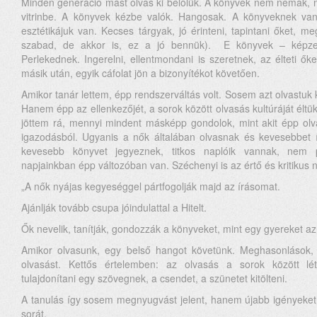
Minden generáció mást olvas ki belőlük. A könyvek nem némák, 
vitrinbe. A könyvek kézbe valók. Hangosak. A könyveknek va
esztétikájuk van. Kecses tárgyak, jó érinteni, tapintani őket, 
szabad, de akkor is, ez a jó bennük). E könyvek – képzelj
Perlekednek. Ingerelni, ellentmondani is szeretnek, az élteti ők
másik után, egyik cáfolat jön a bizonyítékot követően.
Amikor tanár lettem, épp rendszerváltás volt. Sosem azt olvastuk ki
Hanem épp az ellenkezőjét, a sorok között olvasás kultúráját éltük
jöttem rá, mennyi mindent másképp gondolok, mint akit épp olvas
igazodásból. Ugyanis a nők általában olvasnak és kevesebbet 
kevesebb könyvet jegyeznek, titkos naplóik vannak, nem p
napjainkban épp változóban van. Széchenyi is az értő és kritikus nő
„A nők nyájas kegyeséggel pártfogolják majd az írásomat.
Ajánlják tovább csupa jóindulattal a Hitelt.
Ők nevelik, tanítják, gondozzák a könyveket, mint egy gyereket az
Amikor olvasunk, egy belső hangot követünk. Meghasonlások,
olvasást. Kettős értelemben: az olvasás a sorok között lét
tulajdonítani egy szövegnek, a csendet, a szünetet kitölteni.
A tanulás így sosem megnyugvást jelent, hanem újabb igényeket
sorát.