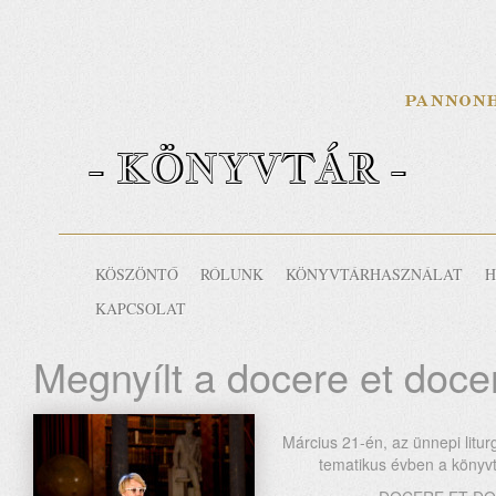
- KÖNYVTÁR -
KÖSZÖNTŐ
RÓLUNK
KÖNYVTÁRHASZNÁLAT
H
KAPCSOLAT
Megnyílt a docere et doceri
Március 21-én, az ünnepi litu
tematikus évben a könyv