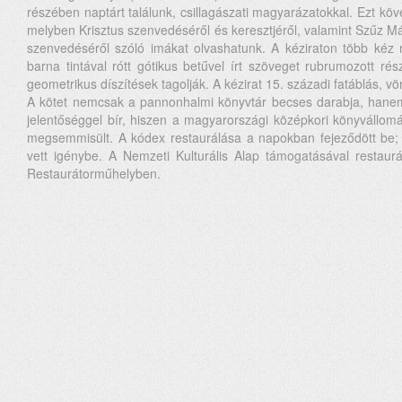
részében naptárt találunk, csillagászati magyarázatokkal. Ezt k
melyben Krisztus szenvedéséről és keresztjéről, valamint Szűz M
szenvedéséről szóló imákat olvashatunk. A kéziraton több kéz 
barna tintával rótt gótikus betűvel írt szöveget rubrumozott rész
geometrikus díszítések tagolják. A kézirat 15. századi fatáblás, 
A kötet nemcsak a pannonhalmi könyvtár becses darabja, hanem
jelentőséggel bír, hiszen a magyarországi középkori könyvállomá
megsemmisült. A kódex restaurálása a napokban fejeződött be;
vett igénybe. A Nemzeti Kulturális Alap támogatásával restaurá
Restaurátorműhelyben.