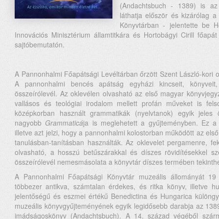
(Andachtsbuch - 1389) is az
láthatja először és kizárólag
Könyvtárban - jelentette be H
Innovációs Minisztérium államtitkára és Hortobágyi Cirill főapát
sajtóbemutatón.
A Pannonhalmi Főapátsági Levéltárban őrzött Szent László-kori ok
A pannonhalmi bencés apátság egyházi kincseit, könyveit, 
összeírólevél. Az oklevélen olvasható az első magyar könyvjegy
vallásos és teológiai irodalom mellett profán műveket is fel
középkorban használt grammatikák (nyelvtanok) egyik jeles 
nagyobb
Grammaticá
ja is meglehetett a gyűjteményben. Ez a 
illetve azt jelzi, hogy a pannonhalmi kolostorban működött az első
tanulásban-tanításban használták. Az oklevelet pergamenre, feket
olvasható, a hosszú betűszárakkal és díszes rövidítésekkel szé
összeírólevél nemesmásolata a könyvtár díszes termében tekint
A Pannonhalmi Főapátsági Könyvtár muzeális állományát 19
többezer antikva, számtalan érdekes, és ritka könyv, illetve h
jelentőségű és eszmei értékű Benedictina és Hungarica különgy
muzeális könyvgyűjteményének egyik legidősebb darabja az 138
imádságoskönyv (Andachtsbuch). A 14. század végéből szár