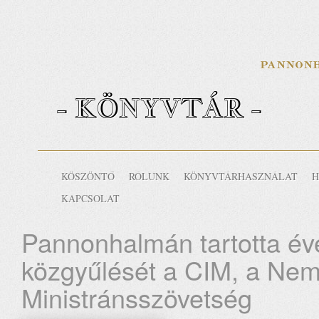
- KÖNYVTÁR -
KÖSZÖNTŐ
RÓLUNK
KÖNYVTÁRHASZNÁLAT
H
KAPCSOLAT
Pannonhalmán tartotta év
közgyűlését a CIM, a Nem
Ministránsszövetség