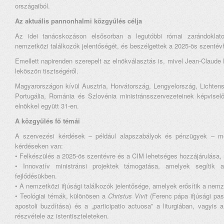
országaiból.
Az aktuális pannonhalmi közgyűlés célja
Az idei tanácskozáson elsősorban a legutóbbi római zarándoklato
nemzetközi találkozók jelentőségét, és beszélgettek a 2025-ös szentévh
Emellett napirenden szerepelt az elnökválasztás is, mivel Jean-Claude 
leköszön tisztségéről.
Magyarországon kívül Ausztria, Horvátország, Lengyelország, Lichten
Portugália, Románia és Szlovénia ministránsszervezeteinek képviselő
elnökkel együtt 31-en.
A közgyűlés fő témái
A szervezési kérdések – például alapszabályok és pénzügyek – mel
kérdéseken van:
• Felkészülés a 2025-ös szentévre és a CIM lehetséges hozzájárulása
• Innovatív ministránsi projektek támogatása, amelyek segítik a f
fejlődésükben.
• A nemzetközi ifjúsági találkozók jelentősége, amelyek erősítik a nem
• Teológiai témák, különösen a
Christus Vivit
(Ferenc pápa ifjúsági pas
apostoli buzdítása) és a „participatio actuosa” a liturgiában, vagyis
részvétele az istentiszteleteken.