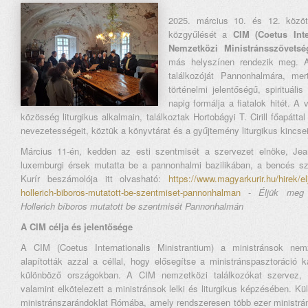
2025. március 10. és 12. közöt
közgyűlését a
CIM (Coetus Inte
Nemzetközi Ministránsszövetsé
más helyszínen rendezik meg. 
találkozóját Pannonhalmára, me
történelmi jelentőségű, spirituáli
napig formálja a fiatalok hitét. 
közösség liturgikus alkalmain, találkoztak Hortobágyi T. Cirill főapátt
nevezetességeit, köztük a könyvtárat és a gyűjtemény liturgikus kincsei
Március 11-én, kedden az esti szentmisét a szervezet elnöke, Jean
luxemburgi érsek mutatta be a pannonhalmi bazilikában, a bencés s
Kurír beszámolója itt olvasható:
https://www.magyarkurir.hu/hirek/e
hollerich-biboros-mutatott-be-szentmiset-pannonhalman
-
Éljük meg 
Hollerich bíboros mutatott be szentmisét Pannonhalmán
A CIM célja és jelentősége
A CIM (Coetus Internationalis Ministrantium) a ministránsok nem
alapították azzal a céllal, hogy elősegítse a ministránspasztoráció
különböző országokban. A CIM nemzetközi találkozókat szervez, t
valamint elkötelezett a ministránsok lelki és liturgikus képzésében. 
ministránszarándoklat Rómába, amely rendszeresen több ezer ministrá