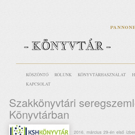
- KÖNYVTÁR -
KÖSZÖNTŐ
RÓLUNK
KÖNYVTÁRHASZNÁLAT
H
KAPCSOLAT
Szakkönyvtári seregszem
Könyvtárban
2016. március 29-én első ízbe