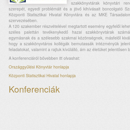
szakkönyvtárak könyvtári rend
szerepét, egyedi problémáit és a jövő kihívásait boncolgató S
Központi Statisztikai Hivatal Könyvtára és az MKE Társadal
szervezésében.
A 120 szakember részvételével megtartott esemény egyfelől lehető
széles palettán tevékenykedő hazai szakkönyvtárak szám
egymásnak és a szélesebb szakmai közönségnek, másfelől kiváló a
hogy a szakkönyvtáros kollégák bemutassák intézményük jelenl
feladatokat, valamint a rajtuk kívülálló, ám az életüket jelentősen
A konferenciáról bővebben itt olvashat:
Országgyűlési Könyvtár honlapja
Központi Statisztikai Hivatal honlapja
Konferenciák