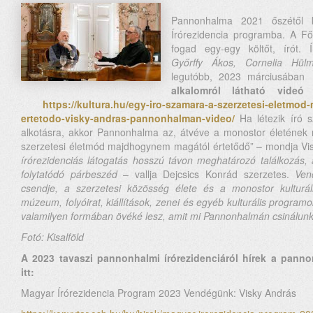
Pannonhalma 2021 őszétől 
Írórezidencia programba. A Fő
fogad egy-egy költőt, írót. 
Győrffy Ákos, Cornelia Hülm
legutóbb, 2023 márciusában
alkalomról látható
vide
https://kultura.hu/egy-iro-szamara-a-szerzetesi-eletm
ertetodo-visky-andras-pannonhalman-video/
Ha létezik író s
alkotásra, akkor Pannonhalma az, átvéve a monostor életének 
szerzetesi életmód majdhogynem magától értetődő” – mondja Vi
írórezidenciás látogatás hosszú távon meghatározó találkozás, az 
folytatódó párbeszéd
– vallja Dejcsics Konrád szerzetes.
Ven
csendje, a szerzetesi közösség élete és a monostor kulturális 
múzeum, folyóirat, kiállítások, zenei és egyéb kulturális progra
valamilyen formában övéké lesz, amit mi Pannonhalmán csinálunk
Fotó: Kisalföld
A 2023 tavaszi pannonhalmi írórezidenciáról hírek a pann
itt:
Magyar Írórezidencia Program 2023 Vendégünk: Visky András