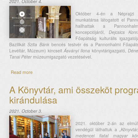
2021. October 4.
Október 4-én a Néprajzi
munkatársa látogatott el Pann
hallhattak a Pannonhalm
koncepciójáról,
Dejcsics Ko
Főapátság kulturális igazgató
Bazilikát
Szita Bánk
bencés testvér és a Pannonhalmi Főapáts
Levéltár, Múzeum) kincseit
Ásványi Ilona
könyvtárigazgató,
Déne
Tanai Péter
múzeumigazgató vezetésével.
Read more
about
A
Néprajzi
A Könyvtár, ami összeköt progr
Múzeum
kirándulása
munkatársainak
látogatása
Pannonhalmán
2021. October 3.
2021. október 2-án az elmúl
vendégül láthattuk a „
Könyvtár
medencei fiatal magyar kön