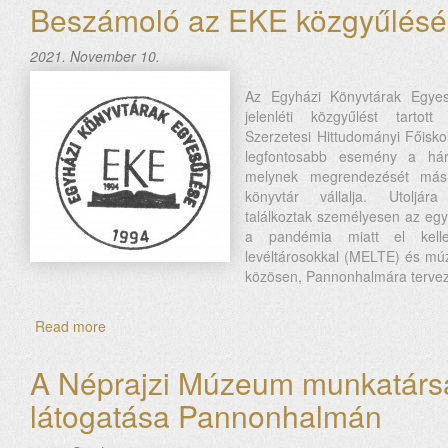
látogatása
Beszámoló az EKE közgyűlésé
Pannonhalmán
2021. November 10.
Az Egyházi Könyvtárak Egyes
jelenléti közgyűlést tartot
Szerzetesi Hittudományi Főisko
legfontosabb esemény a hár
melynek megrendezését más
könyvtár vállalja. Utoljá
találkoztak személyesen az eg
a pandémia miatt el kelle
levéltárosokkal (MELTE) és m
közösen, Pannonhalmára tervez
Read more
about
Beszámoló
az
A Néprajzi Múzeum munkatárs
EKE
látogatása Pannonhalmán
közgyűléséről