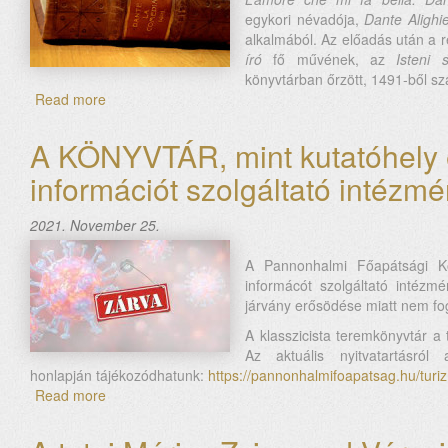
egykori névadója,
Dante Alighie
alkalmából. Az előadás után a 
író
fő művének, az
Isteni s
könyvtárban őrzött, 1491-ből s
Read more
about
Dante
világa
A KÖNYVTÁR, mint kutatóhely
-
információt szolgáltató intézm
Előadás
Dante
halálának
2021. November 25.
700.
évfordulója
A Pannonhalmi Főapátsági Kö
alkalmából
informácót szolgáltató intéz
járvány erősödése miatt nem fo
A klasszicista teremkönyvtár a 
Az aktuális nyitvatartásró
honlapján tájékozódhatunk:
https://pannonhalmifoapatsag.hu/turi
Read more
about
A
KÖNYVTÁR,