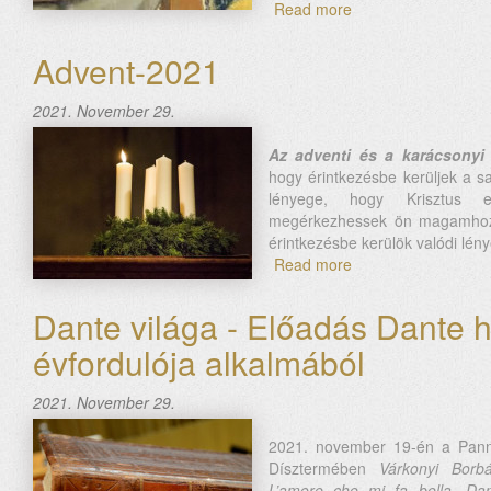
Read more
about
Karácsony-
2021
Advent-2021
2021. November 29.
Az adventi és a karácsonyi
hogy érintkezésbe kerüljek a s
lényege, hogy Krisztus 
megérkezhessek ön magamhoz.
érintkezésbe kerülök valódi lé
Read more
about
Advent-
2021
Dante világa - Előadás Dante 
évfordulója alkalmából
2021. November 29.
2021. november 19-én a Pan
Dísztermében
Várkonyi Borbá
L’amore che mi fa bella. Dan