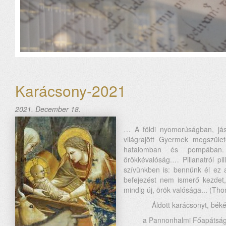
Karácsony-2021
2021. December 18.
… A földi nyomorúságban, jás
világrajött Gyermek megszüle
hatalomban és pompában.
örökkévalóság.… Pillanatról pi
szívünkben is: bennünk él ez 
befejezést nem ismerő kezdet,
mindig új, örök valósága... (Th
Áldott karácsonyt, bék
a Pannonhalmi Főapátság