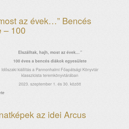
, most az évek…” Bencés
e – 100
Elszálltak, hajh, most az évek
…”
100 éves a bencés diákok egyesülete
Időszaki kiállítás a Pannonhalmi Főapátsági Könyvtár
klasszicista teremkönyvtárában
2023. szeptember 1. és 30. között
ete
atképek az idei Arcus