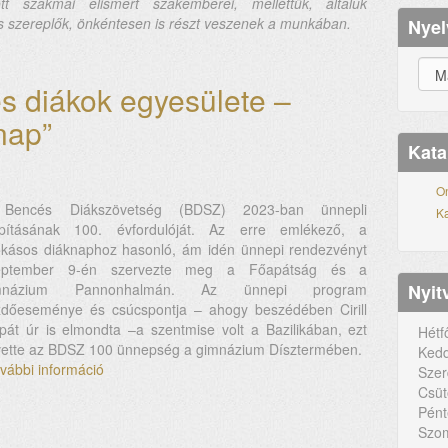
 szakmai elismert szakemberei, mellettük, általuk
 szereplők, önkéntesen is részt veszenek a munkában.
Nyel
s diákok egyesülete –
nap”
Kata
On
Bencés Diákszövetség (BDSZ) 2023-ban ünnepli
Ka
apításának 100. évfordulóját. Az erre emlékező, a
okásos diáknaphoz hasonló, ám idén ünnepi rendezvényt
eptember 9-én szervezte meg a Főapátság és a
mnázium Pannonhalmán. Az ünnepi program
Nyit
zdőeseménye és csúcspontja – ahogy beszédében Cirill
pát úr is elmondta –a szentmise volt a Bazilikában, ezt
Hétf
vette az BDSZ 100 ünnepség a gimnázium Dísztermében.
Kedd
vábbi információ
100
Szer
éves
Csüt
a
Pént
bencés
Szom