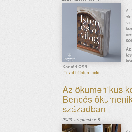
–
a
A 
második
cí
kötet
ko
tartalommal
ko
kapcsolatosan
me
ko
Az
Ig
kö
Konrád OSB.
További információ
Az
ökumenikus
konferencia
Az ökumenikus ko
margójára
Bencés ökumenik
–
2.
században
Konferenciakötet
–
2023. szeptember 8.
az
első
Az
kötet