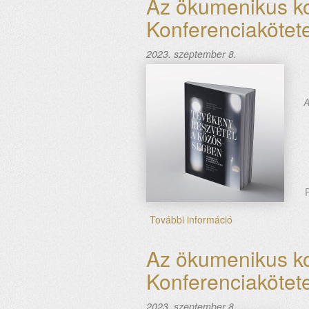
Az ökumenikus ko
Konferenciakötet
2023. szeptember 8.
A
További információ
Az
ökumenikus
konferencia
Az ökumenikus ko
margójára
Konferenciakötete
–
3.
Konferenciakötet
2023. szeptember 8.