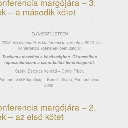
nferencia margójára – 3.
–
4.
ek – a második kötet
Bartholomaiosz,
a
„zöld
pátriárka”
ELŐKÉSZÜLETBEN
kötete
magyar
 2023. évi ökumenikus konferencián várható a
2022. évi
fordításának
konferencia kötetének bemutatója:
bemutatója
Tevékeny részvétel a közösségben. Ökumenikus
tartalommal
tapasztalatcsere a szinodalitás lehetőségeiről.
kapcsolatosan
Szerk. Dejcsics Konrád – Görföl Tibor.
Pannonhalmi Főapátság – Bencés Kiadó, Pannonhalma,
2023.
nferencia margójára – 2.
k – az első kötet
ek