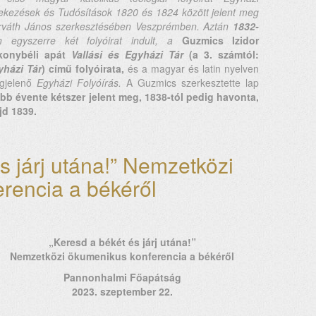
ekezések és Tudósítások
1820 és 1824 között jelent meg
rváth János szerkesztésében Veszprémben. Aztán
1832-
n egyszerre két folyóirat indult, a
Guzmics Izidor
konybéli apát
Vallási és Egyházi Tár
(a 3. számtól:
yházi Tár
) című folyóirata,
és a magyar és latin nyelven
gjelenő
Egyházi Folyóírás.
A Guzmics szerkesztette lap
bb évente kétszer jelent meg, 1838-tól pedig havonta,
jd 1839.
s járj utána!” Nemzetközi
rencia a békéről
„
Keresd a békét és járj utána!”
Nemzetközi ökumenikus konferencia a békéről
Pannonhalmi Főapátság
2023. szeptember 22.