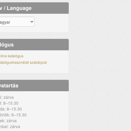
v / Language
lógus
line katalógus
talógushasználati szabályzat
vatartás
ő: zárva
: 8–15.30
da: 8–15.30
örtök: 8–15.30
ek: zárva
bat: zárva