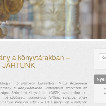
ány a könyvtárakban –
K
 JÁRTUNK
űr
Ker
Nyel
Magyar Könyvtárosok Egyesülete (MKE)
Közösségi
domány a könyvtárakban
konferenciát szervezett az
szágos Széchényi Könyvtárban (OSZK) szeptember 14-
. „
A közösségi tudományon
(citizen science)
olyan
ományos projektet értünk
– állt a meghívón –
melynek