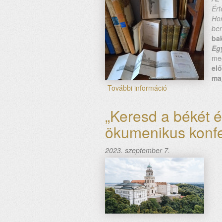
Ért
tartalommal
Ho
kapcsolatosan
be
ba
Eg
me
elő
ma
További információ
Az
ökumenikus
konferencia
„Keresd a békét é
margójára
ökumenikus konfe
–
1.
Bencés
2023. szeptember 7.
ökumenikus
küzdelmek
a
19.
században
tartalommal
kapcsolatosan