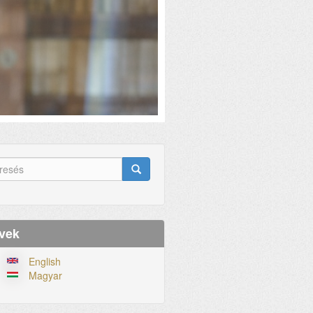
eresés
lap
esés
vek
English
Magyar