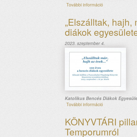
További információ
„Keresd
a
békét
„Elszálltak, hajh
és
diákok egyesület
járj
utána!”
Nemzetközi
2023. szeptember 4.
ökumenikus
konferencia
a
békéről
tartalommal
kapcsolatosan
Katolikus Bencés Diákok Egyesül
További információ
„Elszálltak,
hajh,
most
KÖNYVTÁRI pillan
az
Temporumról
évek…”
Bencés