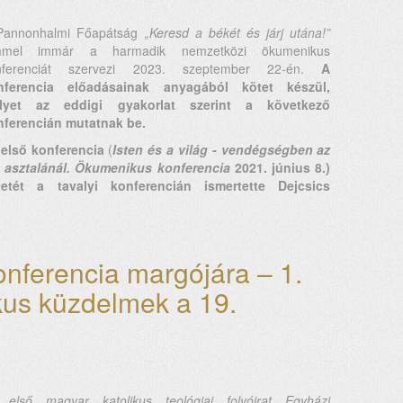
Pannonhalmi Főapátság
„Keresd a békét és járj utána!”
mmel immár a harmadik nemzetközi ökumenikus
nferenciát szervezi 2023. szeptember 22-én.
A
nferencia előadásainak anyagából kötet készül,
lyet az eddigi gyakorlat szerint a következő
nferencián mutatnak be.
 első konferencia
(
Isten és a világ - vendégségben az
e asztalánál. Ökumenikus konferencia
2021. június 8.)
tetét a tavalyi konferencián ismertette Dejcsics
nferencia margójára – 1.
us küzdelmek a 19.
ek
 első magyar katolikus teológiai folyóirat
Egyházi