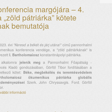
diákok
egyesülete
nferencia margójára – 4.
–
 „zöld pátriárka” kötete
„ünnepi
öregdiáknap”
nak bemutatója
tartalommal
kapcsolatosan
023. évi
"Keresd a békét és járj utána!”
című pannonhalmi
menikus konferencia vendége, a "zöld pátriárkának" is
vezett
I. Bartholomaiosz
konstantinápolyi pátriárka.
 alkalomra
jelenik meg
a Pannonhalmi Főapátság -
ncés Kiadó gondozásában, Görföl Tibor fordításában a
vetkező kötet:
Béke, megbékélés és teremtésvédelem
rtholomaiosz ökumenikus pátriárka globális
zdeményezései
Szerk. John Chryssavgis. Ford. Görföl
or.
vábbi információ
Az
ökumenikus
konferencia
margójára