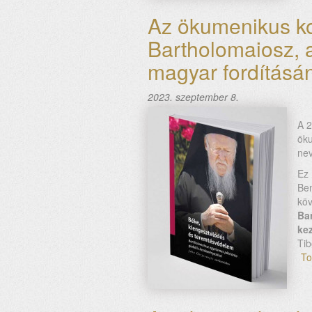
Az ökumenikus ko
Bartholomaiosz, a
magyar fordításá
2023. szeptember 8.
A 2
öku
ne
Ez
Be
kö
Ba
ke
Tib
To