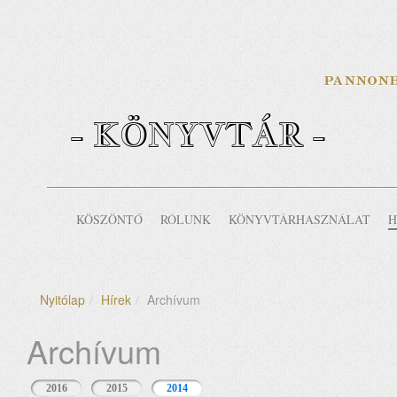
- KÖNYVTÁR -
KÖSZÖNTŐ
RÓLUNK
KÖNYVTÁRHASZNÁLAT
H
Nyitólap
Hírek
Archívum
Archívum
2016
2015
2014
(aktív fül)